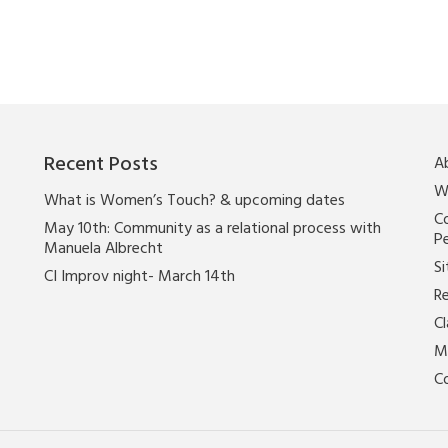
Recent Posts
A
W
What is Women’s Touch? & upcoming dates
Co
May 10th: Community as a relational process with
P
Manuela Albrecht
Si
CI Improv night- March 14th
Re
C
M
C