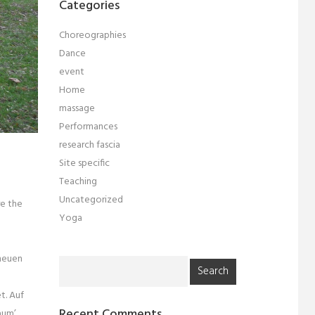
Categories
Choreographies
Dance
event
Home
massage
Performances
research fascia
Site specific
Teaching
Uncategorized
re the
Yoga
 neuen
Search
for:
t. Auf
Recent Comments
aum’,