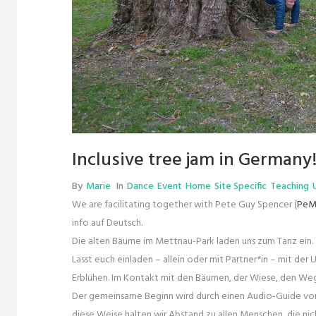
Inclusive tree jam in Germany
By
Marie
In
Dance
Event
Home
Site Specific
Teaching
We are facilitating together with Pete Guy Spencer (
PeM
info auf Deutsch.
Die alten Bäume im Mettnau-Park laden uns zum Tanz ein.
Lasst euch einladen – allein oder mit Partner*in – mit de
Erblühen. Im Kontakt mit den Bäumen, der Wiese, den We
Der gemeinsame Beginn wird durch einen Audio-Guide von un
diese Weise halten wir Abstand zu allen Menschen, die n