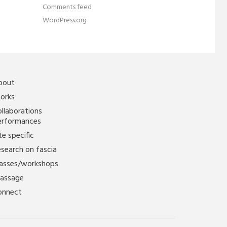
Comments feed
WordPress.org
bout
orks
llaborations
erformances
te specific
search on fascia
lasses/workshops
assage
onnect