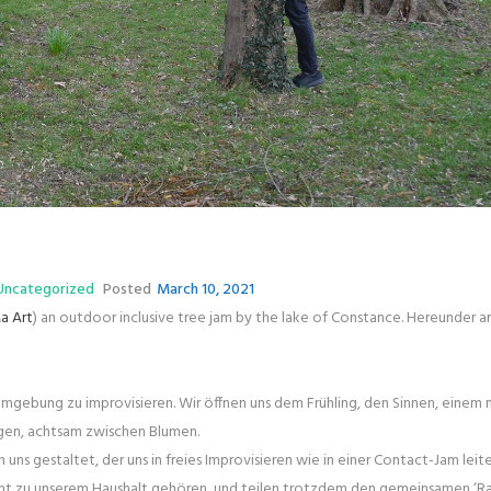
!
Uncategorized
Posted
March 10, 2021
a Art
) an outdoor inclusive tree jam by the lake of Constance. Hereunder a
r Umgebung zu improvisieren. Wir öffnen uns dem Frühling, den Sinnen, einem
gen, achtsam zwischen Blumen.
s gestaltet, der uns in freies Improvisieren wie in einer Contact-Jam leite
icht zu unserem Haushalt gehören, und teilen trotzdem den gemeinsamen ‘R